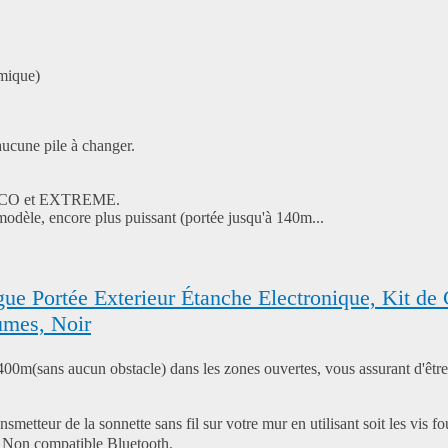
rmique)
aucune pile à changer.
es ECO et EXTREME.
odèle, encore plus puissant (portée jusqu'à 140m...
 Portée Exterieur Étanche Electronique, Kit de C
umes, Noir
0m(sans aucun obstacle) dans les zones ouvertes, vous assurant d'être t
eur de la sonnette sans fil sur votre mur en utilisant soit les vis fourn
. Non compatible Bluetooth.