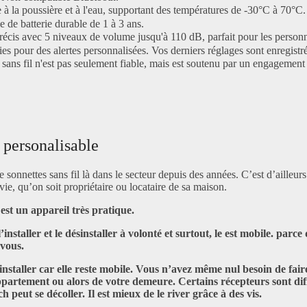
a poussière et à l'eau, supportant des températures de -30°C à 70°C. Ell
de batterie durable de 1 à 3 ans.
écis avec 5 niveaux de volume jusqu'à 110 dB, parfait pour les person
s pour des alertes personnalisées. Vos derniers réglages sont enregist
s fil n'est pas seulement fiable, mais est soutenu par un engagement e
 personalisable
sonnettes sans fil là dans le secteur depuis des années. C’est d’ailleur
vie, qu’on soit propriétaire ou locataire de sa maison.
 est un appareil très pratique.
é l’installer et le désinstaller à volonté et surtout, le est mobile. p
 vous.
à installer car elle reste mobile. Vous n’avez même nul besoin de fai
 appartement ou alors de votre demeure. Certains récepteurs sont diff
otch peut se décoller. Il est mieux de le river grâce à des vis.