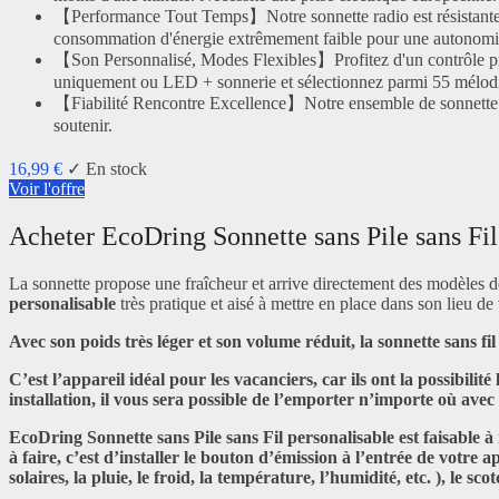
【Performance Tout Temps】Notre sonnette radio est résistante à l
consommation d'énergie extrêmement faible pour une autonomie 
【Son Personnalisé, Modes Flexibles】Profitez d'un contrôle pr
uniquement ou LED + sonnerie et sélectionnez parmi 55 mélodie
【Fiabilité Rencontre Excellence】Notre ensemble de sonnette san
soutenir.
16,99 €
✓ En stock
Voir l'offre
Acheter EcoDring Sonnette sans Pile sans Fil
La sonnette propose une fraîcheur et arrive directement des modèles de 
personalisable
très pratique et aisé à mettre en place dans son lieu de 
Avec son poids très léger et son volume réduit, la sonnette sans fil
C’est l’appareil idéal pour les vacanciers, car ils ont la possibilit
installation, il vous sera possible de l’emporter n’importe où avec
EcoDring Sonnette sans Pile sans Fil personalisable
est faisable 
à faire, c’est d’installer le bouton d’émission à l’entrée de votre
solaires, la pluie, le froid, la température, l’humidité, etc. ), le sc