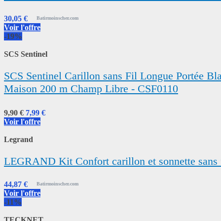
30,05 €
Batirmoinscher.com
Voir l'offre
-19%
SCS Sentinel
SCS Sentinel Carillon sans Fil Longue Portée Bl
Maison 200 m Champ Libre - CSF0110
9,90 €
7,99 €
Voir l'offre
Legrand
LEGRAND Kit Confort carillon et sonnette sans fi
44,87 €
Batirmoinscher.com
Voir l'offre
-11%
TECKNET