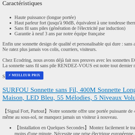
Caractéristiques
Haute puissance (longue portée)
Haut parleur fort (jusqu'à 90dB, équivalent à une tondeuse the
Sans fil sans piles (génération de l'électricité par induction)
Garantie à neuf 3 ans par notre équipe française
Enfin une sonnette design de qualité et personalisable qui dure : sans 
Ne ratez plus jamais vos colis, courriers, visiteurs.
Chez Ecodring, nous avons déjà fait nos preuves avec les sonnett
La sonnette sans fil sans pile RENDEZ-VOUS est notre tout dernier m
⚡ MEILLEUR PRIX
SURFOU
SURFOU Sonnette sans Fil, 400M Sonnette Longue
Maison, LED Bleu, 55 Mélodies, 5 Niveaux Vol
【Signal Fort, Partout】Notre sonnette offre une portée puissante de 40
même au sous-sol, ne manquez jamais un visiteur à nouveau.
【Installation en Quelques Secondes】Montez facilement le transmett
moins d'une minute. Nécessite une prise électrique européenne