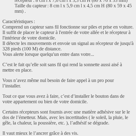
récepteur : 8 cm l x 7,6 cm l x 3,3 cm H (80 x 76 x 33 mm)
Taille du capteur : 8 cm l x 5,9 cm l x 4,5 cm H (80 x 59 x 45
mm) .
Caractéristiques :
Comprend un capteur sans fil fonctionne sur piles et prise en voiture.
Il suffit de placer le capteur à l'entrée de votre allée et le récepteur à
l'intérieur de votre domicile.
Il détecte les mouvements et envoie un signal au récepteur de jusqu'à
328 pieds (100 M) de distance.
Vous alerte lorsque quelqu'un entre dans votre...
C’est le fait qu’elle soit sans fil qui rend la sonnette aussi aisé à
mettre en place.
Vous n’avez même nul besoin de faire appel à un pro pour
l’installer.
Tout ce que vous avez à faire, c’est d’installer le bouton dans de
votre appartement ou bien de votre domicile.
Certains récepteurs sont fournis avec une matière adhésive sur le le
dos de l’émetteur. Mais, avec les incertitudes ( le soleil, la pluie, le
gêle, la chaleur, la poussière, etc. ), l’adhésif se dégrade.
Il vaut mieux le l’ancrer grâce à des vis.