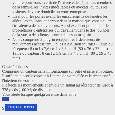
voiture pour vous avertir de l'arrivée et le départ des membres
de la famille, les invités indésirables ou avocats, ou tous les
visiteurs de votre domicile ou votre entreprise .
Idéal pour les portes avant, les encadrements de fenêtre, les
allées, les couloirs, et partout dans la maison que vous voulez
être alerté à des mouvements. Aussi excellent pour alerter les
propriétaires d'entreprises qui travaillent dans le dos, ou hors
de la vue, à des clients d'entrer dans son magasin.
Note : comprend 2 plug-in récepteur et 1 détecteurs de
mouvements nécessitant 3 piles AAA (non fournies). Taille du
récepteur : 8 cm l x 7,6 cm l x 3,3 cm H (80 x 76 x 33 mm)
Taille du capteur : 8 cm l x 5,9 cm l x 4,5 cm H (80 x 59 x 45
mm) .
Caractéristiques :
Comprend un capteur sans fil fonctionne sur piles et prise en voiture.
Il suffit de placer le capteur à l'entrée de votre allée et le récepteur à
l'intérieur de votre domicile.
Il détecte les mouvements et envoie un signal au récepteur de jusqu'à
328 pieds (100 M) de distance.
Vous alerte lorsque quelqu'un entre dans votre...
-5%
⚡ MEILLEUR PRIX
SURFOU