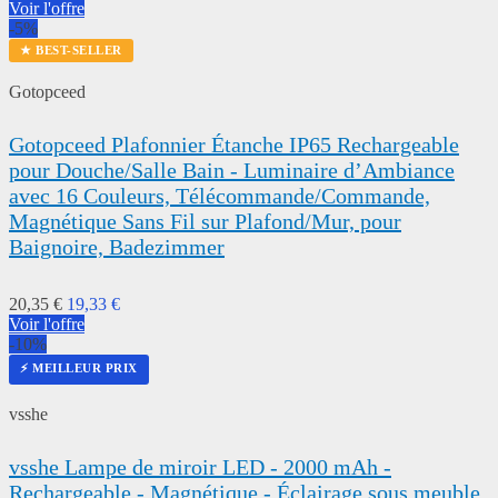
Voir l'offre
-5%
★ BEST-SELLER
Gotopceed
Gotopceed Plafonnier Étanche IP65 Rechargeable
pour Douche/Salle Bain - Luminaire d’Ambiance
avec 16 Couleurs, Télécommande/Commande,
Magnétique Sans Fil sur Plafond/Mur, pour
Baignoire, Badezimmer
20,35 €
19,33 €
Voir l'offre
-10%
⚡ MEILLEUR PRIX
vsshe
vsshe Lampe de miroir LED - 2000 mAh -
Rechargeable - Magnétique - Éclairage sous meuble