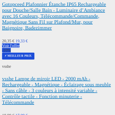
Gotopceed Plafonnier Étanche IP65 Rechargeable
pour Douche/Salle Bain - Luminaire d’Ambiance
avec 16 Couleurs, Télécommande/Commande,
Magnétique Sans Fil sur Plafond/Mur, pour
Baignoire, Badezimmer
20,35 €
19,33 €
Voir l'offre
-10%
⚡ MEILLEUR PRIX
vsshe
vsshe Lampe de miroir LED - 2000 mAh -
Rechargeable - Magnétique - Éclairage sous meuble
- Sans câble - 3 couleurs à intensité variable -
Contrôle tactile - Fonction minuterie -
Télécommande