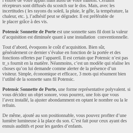
l’entrée de votre appart mais aussi de votre maison. Certains
récepteurs sont diffusés du scostch sur le dos. Mais, avec les
incertitudes ( les rayons du soleil, la pluie, le gêle, la température, la
chaleur, etc. ), l’adhésif peut se dégrader. Il est préférable de
le placer grâce à des vis.
Potensic Sonnette de Porte
est une sonnette sans fil dont la valeur
d’acquisition est diminuée quant à une installation conventionnelle.
Tout d’abord, évoquons le coût d’acquisition. Bien sûr,
généralement ce dernier s’évalue en fonction de la portée et des
fonctions offertes par l’appareil. Il est certain que Potensic n’est pas
tr_s fournit en la matière. Néanmoins, c’est un modèle qui réalise les
choses qu’on lui demande comme alerter de la présence d’un
visiteur. Simple, économique et efficace, 3 mots qui résument bien
l’utilité de la sonnette sans fil Potensic.
Potensic Sonnette de Porte,
une forme représentative polyvalent. si
vous décidez un objet sonore, vous pourrez, une fois que vous
l’avez installé, la ajuster abondamment en optant le nombre ou la le
refrain.
De même, ajouté au son positionnable, vous pouvez profiter d’une
lumière lumineuse à la place du son. C’est fait pour ceux ayant des
ennuis auditifs et pour les gardes d’enfants.