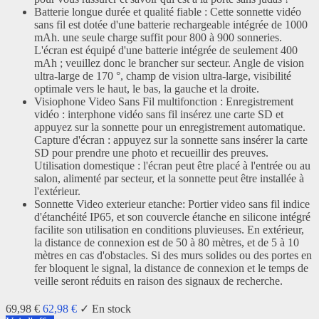
Batterie longue durée et qualité fiable : Cette sonnette vidéo
sans fil est dotée d'une batterie rechargeable intégrée de 1000
mAh. une seule charge suffit pour 800 à 900 sonneries.
L'écran est équipé d'une batterie intégrée de seulement 400
mAh ; veuillez donc le brancher sur secteur. Angle de vision
ultra-large de 170 °, champ de vision ultra-large, visibilité
optimale vers le haut, le bas, la gauche et la droite.
Visiophone Video Sans Fil multifonction : Enregistrement
vidéo : interphone vidéo sans fil insérez une carte SD et
appuyez sur la sonnette pour un enregistrement automatique.
Capture d'écran : appuyez sur la sonnette sans insérer la carte
SD pour prendre une photo et recueillir des preuves.
Utilisation domestique : l'écran peut être placé à l'entrée ou au
salon, alimenté par secteur, et la sonnette peut être installée à
l'extérieur.
Sonnette Video exterieur etanche: Portier video sans fil indice
d'étanchéité IP65, et son couvercle étanche en silicone intégré
facilite son utilisation en conditions pluvieuses. En extérieur,
la distance de connexion est de 50 à 80 mètres, et de 5 à 10
mètres en cas d'obstacles. Si des murs solides ou des portes en
fer bloquent le signal, la distance de connexion et le temps de
veille seront réduits en raison des signaux de recherche.
69,98 €
62,98 €
✓ En stock